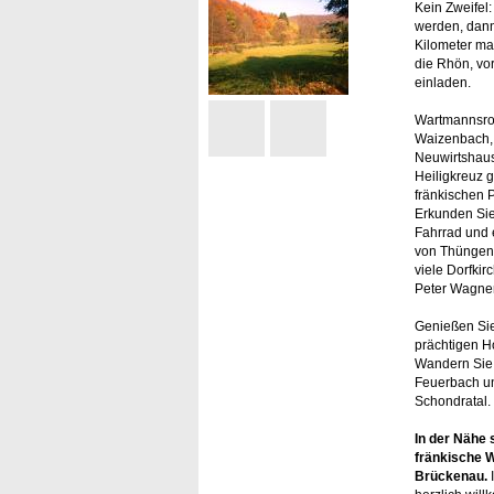
Kein Zweifel
werden, dann
Kilometer ma
die Rhön, vor
einladen.
Wartmannsrot
Waizenbach, 
Neuwirtshaus
Heiligkreuz g
fränkischen 
Erkunden Sie
Fahrrad und 
von Thüngen,
viele Dorfki
Peter Wagner
Genießen Sie
prächtigen H
Wandern Sie
Feuerbach un
Schondratal.
In der Nähe 
fränkische W
Brückenau.
I